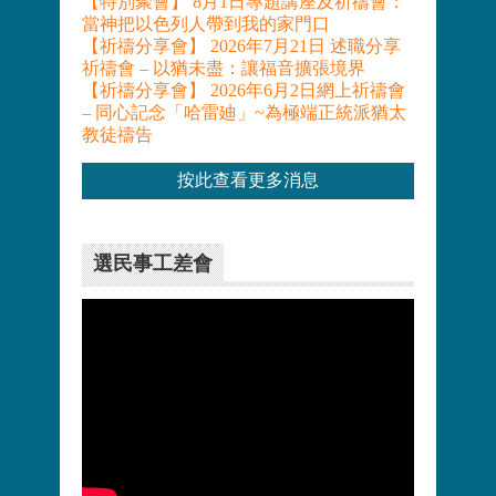
【特別聚會】 8月1日專題講座及祈禱會：
當神把以色列人帶到我的家門口
【祈禱分享會】 2026年7月21日 述職分享
祈禱會 – 以猶未盡：讓福音擴張境界
【祈禱分享會】 2026年6月2日網上祈禱會
– 同心記念「哈雷廸」~為極端正統派猶太
教徒禱告
按此查看更多消息
選民事工差會