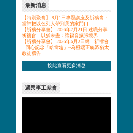
最新消息
【特別聚會】 8月1日專題講座及祈禱會：
當神把以色列人帶到我的家門口
【祈禱分享會】 2026年7月21日 述職分享
祈禱會 – 以猶未盡：讓福音擴張境界
【祈禱分享會】 2026年6月2日網上祈禱會
– 同心記念「哈雷廸」~為極端正統派猶太
教徒禱告
按此查看更多消息
選民事工差會