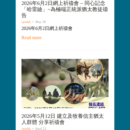
2026年6月2日網上祈禱會 – 同心記念
「哈雷廸」~為極端正統派猶太教徒禱
告
cpmhk
• May 28
2026年6月2日網上祈禱會
Read more
2026年5月12日 建立及牧養信主猶太
人群體 分享祈禱會
cpmhk
• April 22