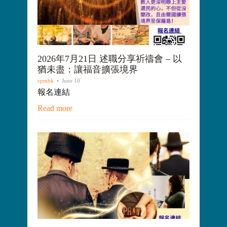
2026年7月21日 述職分享祈禱會 – 以
猶未盡：讓福音擴張境界
cpmhk
• June 10
報名連結
Read more