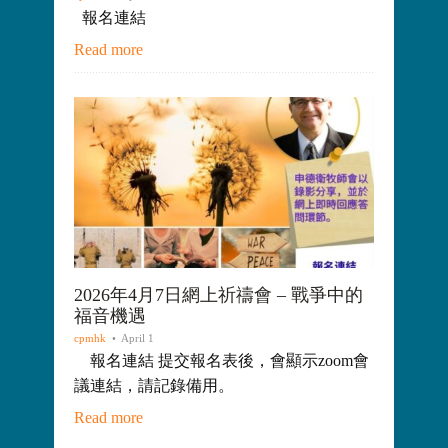
報名連結
Read more
2026年4月7日網上祈禱會 – 戰爭中的
福音機遇
cpmhk
• April 1
報名連結 提交報名表後，會顯示zoom會
議連結，請記錄備用。
Read more