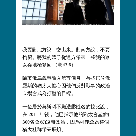
我要對北方說，交出來。對南方說，不要
拘留。將我的眾子從遠方帶來，將我的眾
女從地極領回 （賽43:6）
隨著俄烏戰爭進入第五個月，有些居於俄
羅斯的猶太人擔心因他們反對戰事的政治
立場會成為打壓的目標。
一位居於莫斯科不願透露姓名的拉比說，
在 2011 年後，他已指示他的猶太會堂(約
300名會眾)遠離政治，因為可能會為整個
猶太社群帶來麻煩。