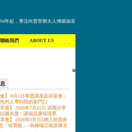
894年起，專注向普世猶太人傳揚福音
聯絡我們
ABOUT US
息
會】 8月1日專題講座及祈禱會：
色列人帶到我的家門口
會】 2026年7月21日 述職分享
– 以猶未盡：讓福音擴張境界
享會】 2026年6月2日網上祈禱會
記念「哈雷廸」~為極端正統派猶太