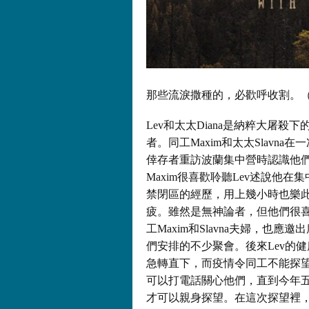
那些流淚撒種的，必歡呼收割。（詩
Lev和太太Diana是納粹大屠殺下
者。同工Maxim和太太Slavna在
倖存者重訪波蘭集中營時認識他
Maxim很喜歡聆聽Lev述說他在
禁閉區的經歷，用上幾小時也樂
疲。雖然是無神論者，但他們很
工Maxim和Slavna夫婦，也應邀
們安排的不少聚會。後來Lev的
急轉直下，而疫情令同工不能探
可以打電話關心他們，直到今年
才可以親身探望。在這次探望裡