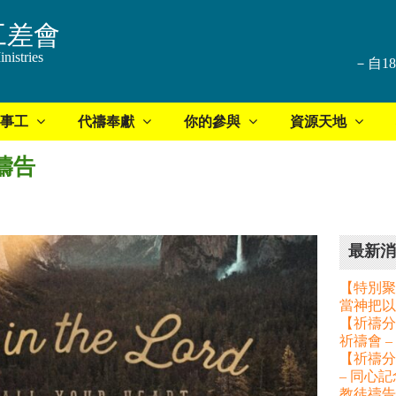
工差會
nistries
－自1
事工
代禱奉獻
你的參與
資源天地
周禱告
最新消
【特別聚
當神把以
【祈禱分享
祈禱會 
【祈禱分
– 同心
教徒禱告