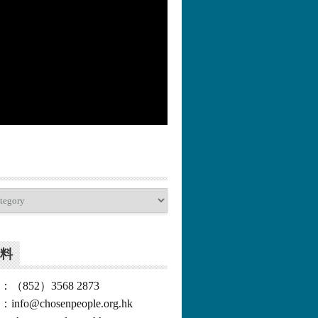
更多>>
料
852）3568 2873
o@chosenpeople.org.hk