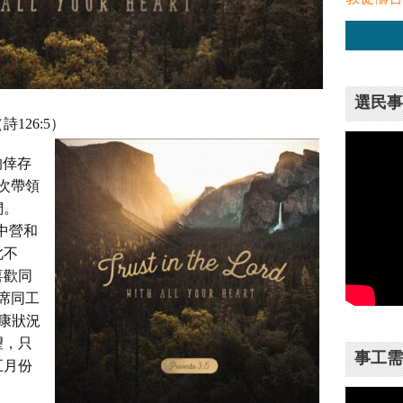
選民事
126:5）
的倖存
一次帶領
們。
集中營和
此不
喜歡同
出席同工
健康狀況
望，只
事工需
五月份
，