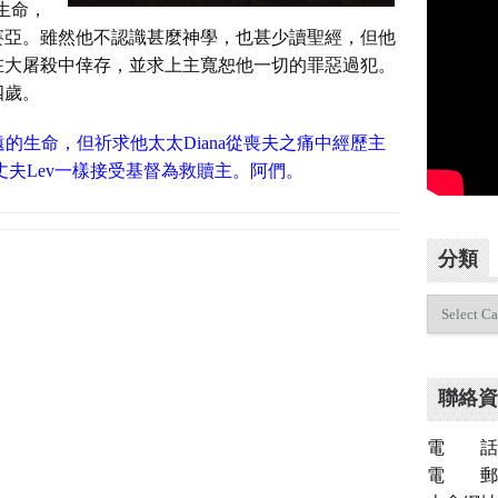
的生命，
賽亞。雖然他不認識甚麼神學，也甚少讀聖經，但他
在大屠殺中倖存，並求上主寬恕他一切的罪惡過犯。
四歲。
的生命，但祈求他太太Diana從喪夫之痛中經歷主
丈夫Lev一樣接受基督為救贖主。阿們。
分類
分
類
聯絡資
電 話：（
電 郵：inf