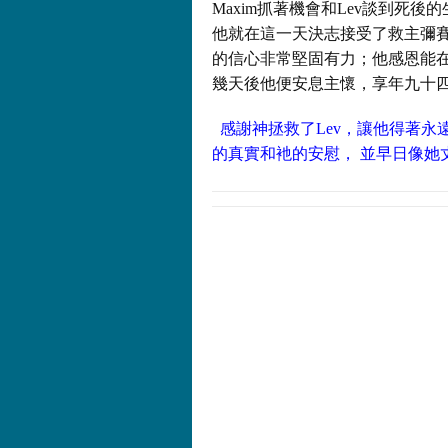
Maxim抓著機會和Lev談到死後
他就在這一天決志接受了救主彌
的信心非常堅固有力；他感恩能
幾天後他便安息主懷，享年九十
感謝神拯救了Lev，讓他得著永遠
的真實和衪的安慰， 並早日像她