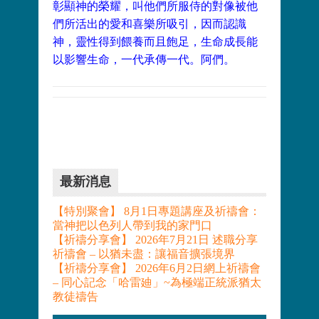
彰顯神的榮耀，叫他們所服侍的對像被他
們所活出的愛和喜樂所吸引，因而認識
神，靈性得到餵養而且飽足，生命成長能
以影響生命，一代承傳一代。阿們。
最新消息
【特別聚會】 8月1日專題講座及祈禱會：
當神把以色列人帶到我的家門口
【祈禱分享會】 2026年7月21日 述職分享
祈禱會 – 以猶未盡：讓福音擴張境界
【祈禱分享會】 2026年6月2日網上祈禱會
– 同心記念「哈雷廸」~為極端正統派猶太
教徒禱告