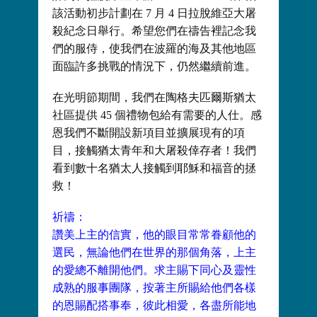
該活動初步計劃在 7 月 4 日拉脫維亞大屠
殺紀念日舉行。希望您們在禱告裡記念我
們的服侍，使我們在波羅的海及其他地區
面臨許多挑戰的情況下，仍然繼續前進。
在光明節期間，我們在陶格夫匹爾斯猶太
社區提供 45 個禮物包給有需要的人仕。感
恩我們不斷開設新項目並擴展現有的項
目，接觸猶太青年和大屠殺倖存者！我們
看到數十名猶太人接觸到耶穌和福音的拯
救！
祈禱：
讚美上主的信實，他的眼目常常眷顧他的
選民，無論他們在世界的那個角落，上主
的愛總不離開他們。求主賜下同心及靈性
成熟的服事團隊，按著主所賜給他們各樣
的恩賜配搭事奉，彼此相愛，各盡所能地