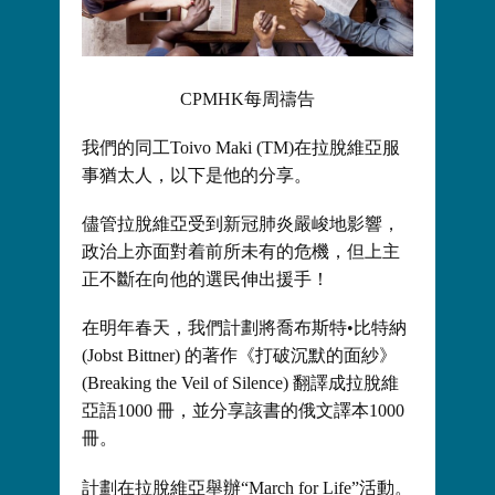
CPMHK每周禱告
我們的同工Toivo Maki (TM)在拉脫維亞服
事猶太人，以下是他的分享。
儘管拉脫維亞受到新冠肺炎嚴峻地影響，
政治上亦面對着前所未有的危機，但上主
正不斷在向他的選民伸出援手！
在明年春天，我們計劃將喬布斯特•比特納
(Jobst Bittner) 的著作《打破沉默的面紗》
(Breaking the Veil of Silence) 翻譯成拉脫維
亞語1000 冊，並分享該書的俄文譯本1000
冊。
計劃在拉脫維亞舉辦“March for Life”活動。